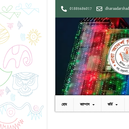
01885686017
dharaadarsha
হোম
ক্যাম্পাস
ভর্তি