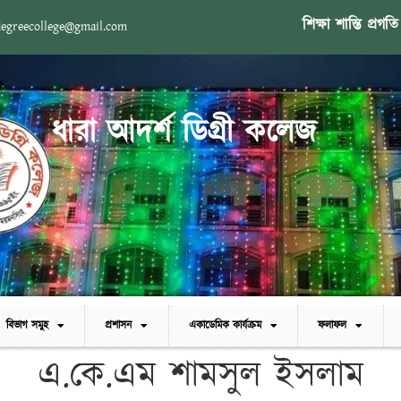
শিক্ষা শান্তি প্রগতি
degreecollege@gmail.com
ধারা আদর্শ ডিগ্রী কলেজ
বিভাগ সমুহ
প্রশাসন
একাডেমিক কার্যক্রম
ফলাফল
এ.কে.এম শামসুল ইসলাম