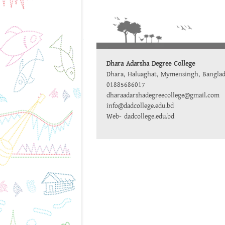
Dhara Adarsha Degree College
Dhara, Haluaghat, Mymensingh, Bangla
01885686017
dharaadarshadegreecollege@gmail.com
info@dadcollege.edu.bd
Web-
dadcollege.edu.bd