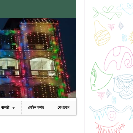
গ্যালারী
নোটিশ কর্ণার
যোগাযোগ