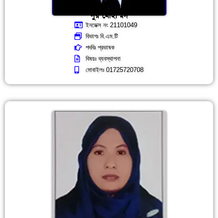
নুর মোহাম্মদ
ইনডেক্স নং 21101049
বিভাগঃ বি.এম.টি
পদবিঃ প্রভাষক
বিষয়ঃ ব্যবস্থাপনা
মোবাইলঃ 01725720708