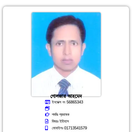
গোলজার আহমেদ
ইনডেক্স নং 56865343
পদবিঃ প্রভাষক
বিষয়ঃ ইতিহাস
মোবাইলঃ 01713541579