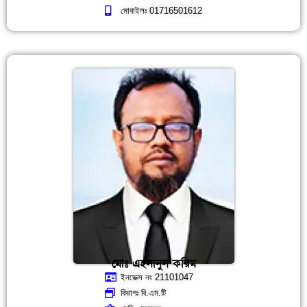
মোবাইলঃ 01716501612
মোঃ এহসানুল করিম
ইনডেক্স নং 21101047
বিভাগঃ বি.এম.টি