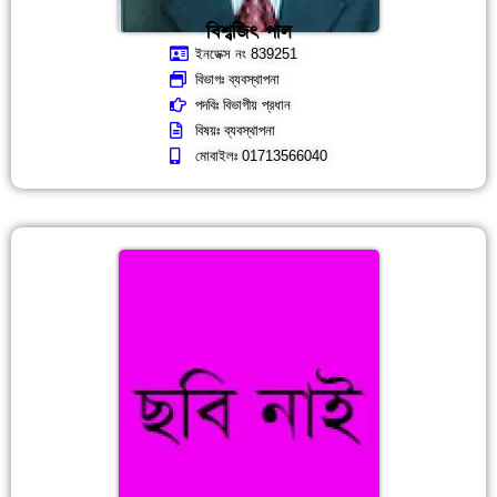
বিশ্বজিৎ পাল
ইনডেক্স নং 839251
বিভাগঃ ব্যবস্থাপনা
পদবিঃ বিভাগীয় প্রধান
বিষয়ঃ ব্যবস্থাপনা
মোবাইলঃ 01713566040