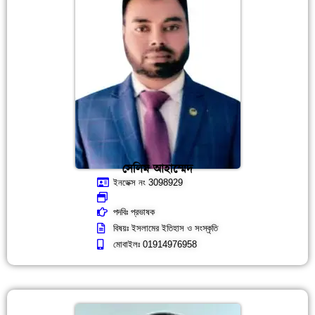
সেলিম আহাম্মেদ
ইনডেক্স নং 3098929
পদবিঃ প্রভাষক
বিষয়ঃ ইসলামের ইতিহাস ও সংস্কৃতি
মোবাইলঃ 01914976958