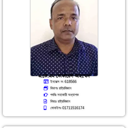
এ.কে.এম তোফায়েল আহম্মেদ
ইনডেক্স নং 618566
বিভাগঃ রাষ্ট্রবিজ্ঞান
পদবিঃ সহাকারী অধ্যাপক
বিষয়ঃ রাষ্ট্রবিজ্ঞান
মোবাইলঃ 01711516174