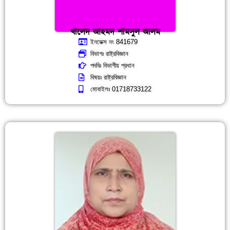
খালেদ আহমদ শামসুল আলম
ইনডেক্স নং 841679
বিভাগঃ রাষ্ট্রবিজ্ঞান
পদবিঃ বিভাগীয় প্রধান
বিষয়ঃ রাষ্ট্রবিজ্ঞান
মোবাইলঃ 01718733122