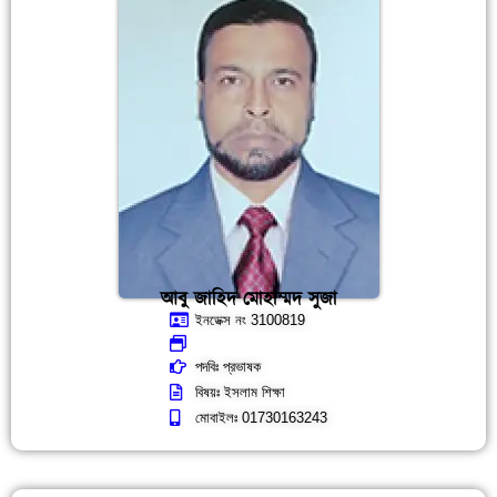
আবু জাহিদ মোহাম্মদ সুজা
ইনডেক্স নং 3100819
পদবিঃ প্রভাষক
বিষয়ঃ ইসলাম শিক্ষা
মোবাইলঃ 01730163243