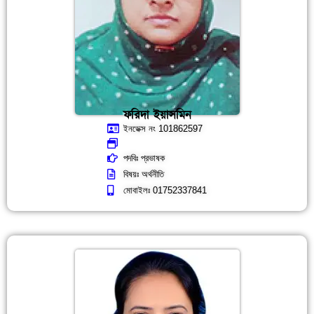
ফরিদা ইয়াসমিন
ইনডেক্স নং 101862597
পদবিঃ প্রভাষক
বিষয়ঃ অর্থনীতি
মোবাইলঃ 01752337841