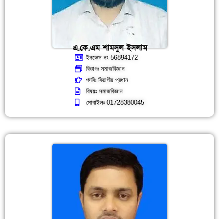
এ.কে.এম শামসুল ইসলাম
ইনডেক্স নং 56894172
বিভাগঃ সমাজবিজ্ঞান
পদবিঃ বিভাগীয় প্রধান
বিষয়ঃ সমাজবিজ্ঞান
মোবাইলঃ 01728380045