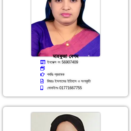
মাহফুজা বেগম
ইনডেক্স নং 56907409
পদবিঃ প্রভাষক
বিষয়ঃ ইসলামের ইতিহাস ও সংস্কৃতি
মোবাইলঃ 01771667755