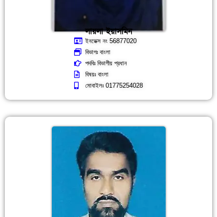
লায়লা ইয়াসমিন
ইনডেক্স নং 56877020
বিভাগঃ বাংলা
পদবিঃ বিভাগীয় প্রধান
বিষয়ঃ বাংলা
মোবাইলঃ 01775254028