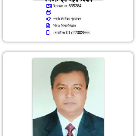
খন্দকার মুসাদ্দিকুর রহমান
ইনডেক্স নং 835284
পদবিঃ সিনিয়র প্রভাষক
বিষয়ঃ হিসাববিজ্ঞান
মোবাইলঃ 01722002866