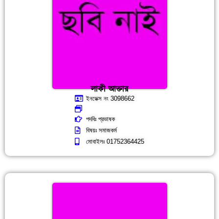
লাকী আক্তার
ইনডেক্স নং 3098662
পদবিঃ প্রভাষক
বিষয়ঃ সমাজকর্ম
মোবাইলঃ 01752364425