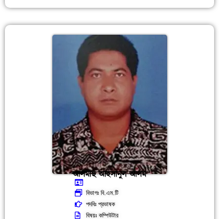
আলমাছ আহসানুল আলম
বিভাগঃ বি.এম.টি
পদবিঃ প্রভাষক
বিষয়ঃ কম্পিউটার