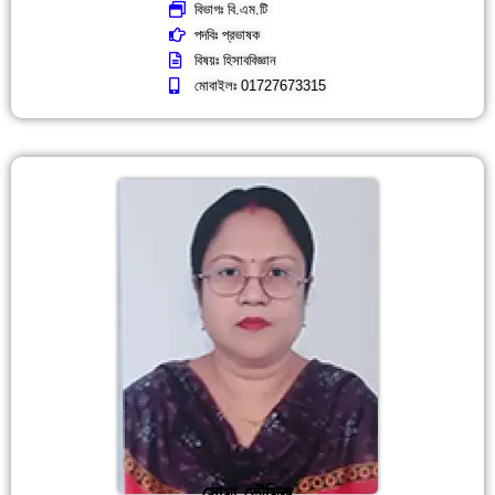
বিভাগঃ বি.এম.টি
পদবিঃ প্রভাষক
বিষয়ঃ হিসাববিজ্ঞান
মোবাইলঃ 01727673315