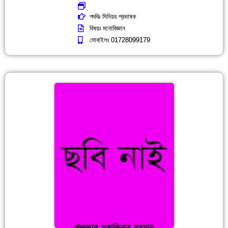
পদবিঃ সিনিয়র প্রভাষক
বিষয়ঃ মনোবিজ্ঞান
মোবাইলঃ 01728099179