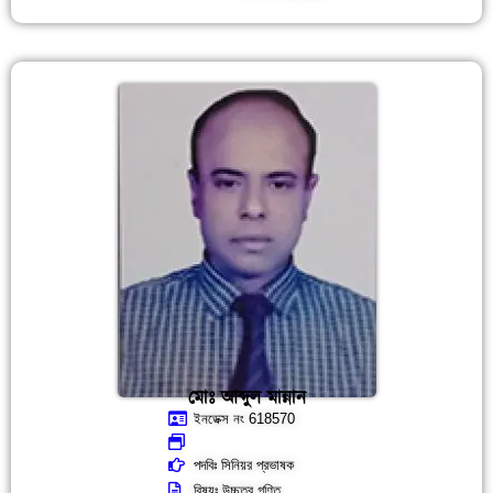
মোঃ আব্দুল মান্নান
ইনডেক্স নং 618570
পদবিঃ সিনিয়র প্রভাষক
বিষয়ঃ উচ্চতর গণিত