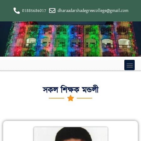
01885686017
dharaadarshadegreecollege@gmail.com
সকল শিক্ষক মন্ডলী