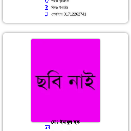
পদবিঃ প্রভাষক
বিষয়ঃ ইংরেজি
মোবাইলঃ 01712262741
মোঃ ইনামুল হক