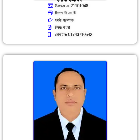
সোমা ভৌমিক
ইনডেক্স নং 21101048
বিভাগঃ বি.এম.টি
পদবিঃ প্রভাষক
বিষয়ঃ বাংলা
মোবাইলঃ 01743710542