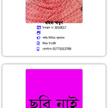
রহিমা খাতুন
ইনডেক্স নং 3010617
পদবিঃ সিনিয়র প্রভাষক
বিষয়ঃ ইংরেজি
মোবাইলঃ 01771013789