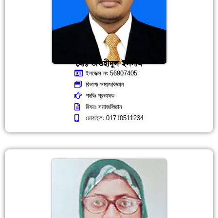
মোঃ তাওহীদুল ইসলাম
ইনডেক্স নং 56907405
বিভাগঃ সমাজবিজ্ঞান
পদবিঃ প্রভাষক
বিষয়ঃ সমাজবিজ্ঞান
মোবাইলঃ 01710511234