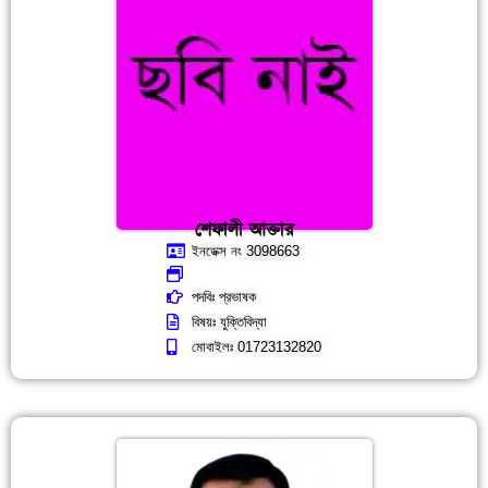
শেফালী আক্তার
ইনডেক্স নং 3098663
পদবিঃ প্রভাষক
বিষয়ঃ যুক্তিবিদ্যা
মোবাইলঃ 01723132820