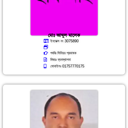
মোঃ আব্দুল মালেক
ইনডেক্স নং 3075890
পদবিঃ সিনিয়র প্রভাষক
বিষয়ঃ ব্যবস্থাপনা
মোবাইলঃ 01757770175