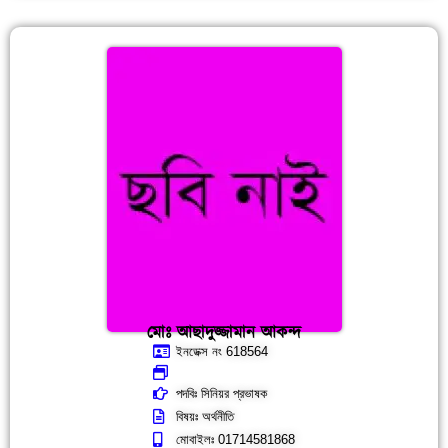
মোঃ আছাদুজ্জামান আকন্দ
ইনডেক্স নং 618564
পদবিঃ সিনিয়র প্রভাষক
বিষয়ঃ অর্থনীতি
মোবাইলঃ 01714581868