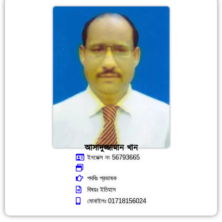
আসাদুজ্জামান খান
ইনডেক্স নং 56793665
পদবিঃ প্রভাষক
বিষয়ঃ ইতিহাস
মোবাইলঃ 01718156024