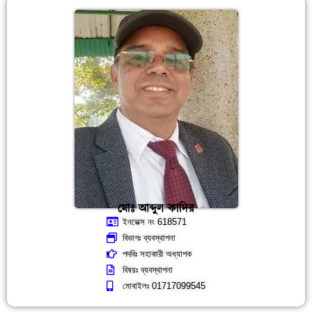
মোঃ আব্দুল কাদির
ইনডেক্স নং 618571
বিভাগঃ ব্যবস্থাপনা
পদবিঃ সহাকারী অধ্যাপক
বিষয়ঃ ব্যবস্থাপনা
মোবাইলঃ 01717099545