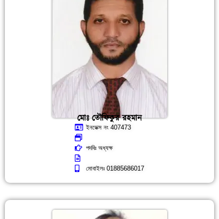
মোঃ তৌফিকুর রহমান
ইনডেক্স নং 407473
পদবিঃ অধ্যক্ষ
মোবাইলঃ 01885686017