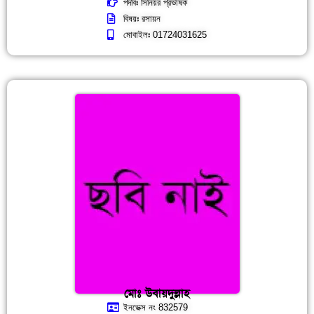
পদবিঃ সিনিয়র প্রভাষক
বিষয়ঃ রসায়ন
মোবাইলঃ 01724031625
মোঃ উবায়দুল্লাহ
ইনডেক্স নং 832579