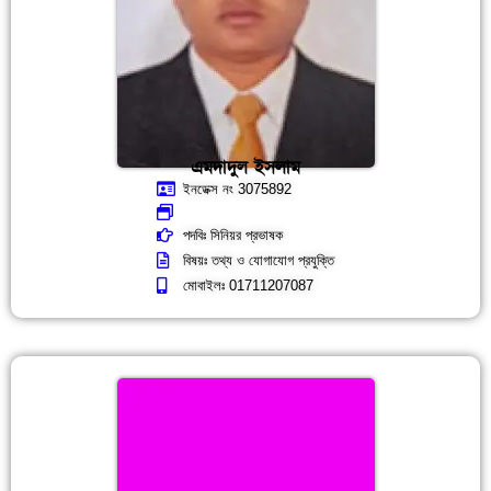
এমদাদুল ইসলাম
ইনডেক্স নং 3075892
পদবিঃ সিনিয়র প্রভাষক
বিষয়ঃ তথ্য ও যোগাযোগ প্রযুক্তি
মোবাইলঃ 01711207087