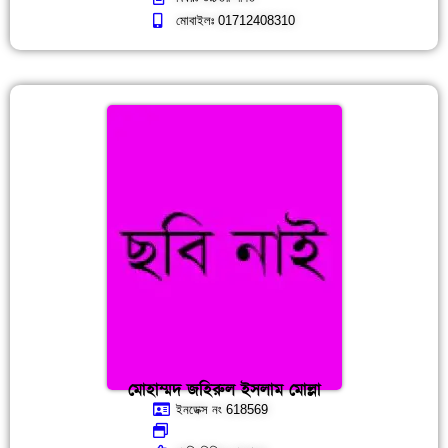
মোবাইলঃ 01712408310
মোহাম্মদ জহিরুল ইসলাম মোল্লা
ইনডেক্স নং 618569