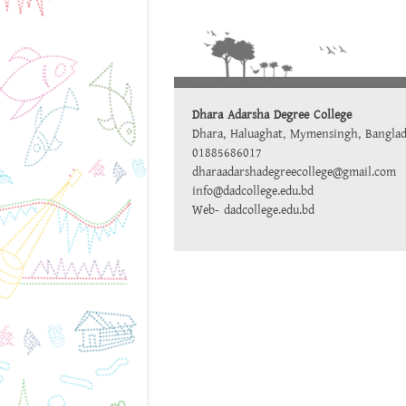
Dhara Adarsha Degree College
Dhara, Haluaghat, Mymensingh, Bangla
01885686017
dharaadarshadegreecollege@gmail.com
info@dadcollege.edu.bd
Web-
dadcollege.edu.bd