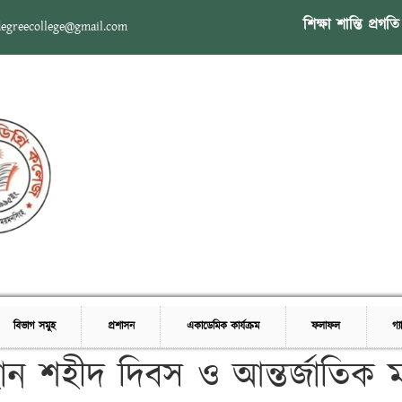
শিক্ষা শান্তি প্রগতি
degreecollege@gmail.com
ধারা আদর্শ ডিগ্রী কলেজ
বিভাগ সমুহ
প্রশাসন
একাডেমিক কার্যক্রম
ফলাফল
গ্
হান শহীদ দিবস ও আন্তর্জাতিক