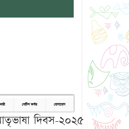
যালারী
নোটিশ কর্ণার
যোগাযোগ
 মাতৃভাষা দিবস-২০২৫