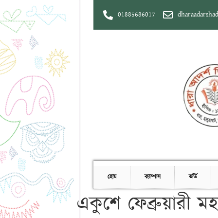
01885686017
dharaadarsha
হোম
ক্যাম্পাস
ভর্তি
একুশে ফেব্রুয়ারী ম