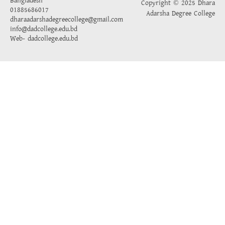
Bangladesh
Copyright © 2025 Dhara
01885686017
Adarsha Degree College
dharaadarshadegreecollege@gmail.com
info@dadcollege.edu.bd
Web-
dadcollege.edu.bd