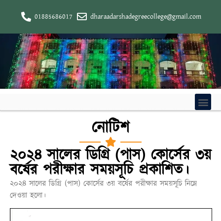
01885686017
dharaadarshadegreecollege@gmail.com
নোটিশ
২০২৪ সালের ডিগ্রি (পাস) কোর্সের ৩য়
বর্ষের পরীক্ষার সময়সূচি প্রকাশিত।
২০২৪ সালের ডিগ্রি (পাস) কোর্সের ৩য় বর্ষের পরীক্ষার সময়সূচি নিম্নে
দেওয়া হলো।