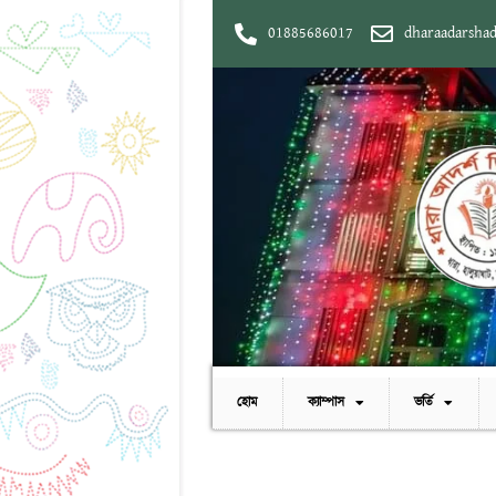
01885686017
dharaadarsha
হোম
ক্যাম্পাস
ভর্তি