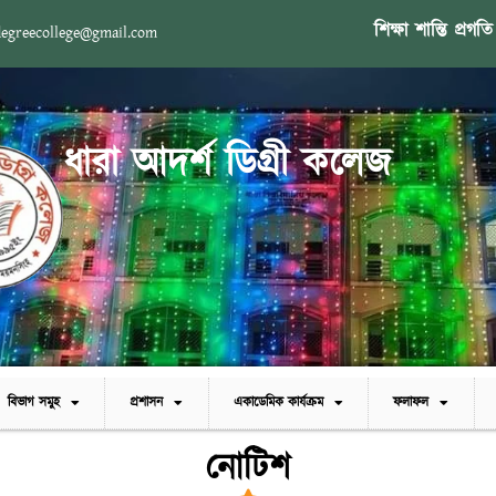
শিক্ষা শান্তি প্রগতি
degreecollege@gmail.com
ধারা আদর্শ ডিগ্রী কলেজ
বিভাগ সমুহ
প্রশাসন
একাডেমিক কার্যক্রম
ফলাফল
নোটিশ