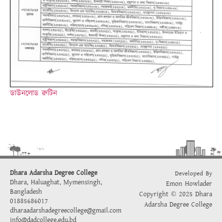
ডাউনলোড রুটিন
Dhara Adarsha Degree College
Developed By
Dhara, Haluaghat, Mymensingh,
Emon Howlader
Bangladesh
Copyright © 2025 Dhara
01885686017
Adarsha Degree College
dharaadarshadegreecollege@gmail.com
info@dadcollege.edu.bd