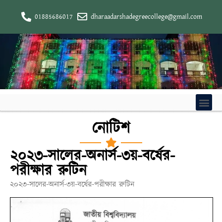
01885686017
dharaadarshadegreecollege@gmail.com
নোটিশ
২০২৩-সালের-অনার্স-৩য়-বর্ষের-
পরীক্ষার রুটিন
২০২৩-সালের-অনার্স-৩য়-বর্ষের-পরীক্ষার রুটিন