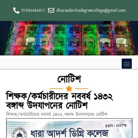
01885686017
dharaadarshadegreecollege@gmail.com
নোটিশ
শিক্ষক/কর্মচারীদের নববর্ষ ১৪৩২
বঙ্গাব্দ উদযাপনের নোটিশ
শিক্ষক/কর্মচারীদের নববর্ষ ১৪৩২ বঙ্গাব্দ উদযাপনের নোটিশ