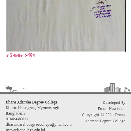
ডাউনলোড নোটিশ
Dhara Adarsha Degree College
Developed By
Dhara, Haluaghat, Mymensingh,
Emon Howlader
Bangladesh
Copyright © 2025 Dhara
01885686017
Adarsha Degree College
dharaadarshadegreecollege@gmail.com
info@dadcollege.edu.bd