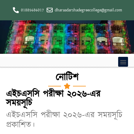
01885686017
dharaadarshadegreecollege@gmail.com
নোটিশ
এইচএসসি পরীক্ষা ২০২৬-এর
সময়সূচি
এইচএসসি পরীক্ষা ২০২৬-এর সময়সূচি
প্রকাশিত।