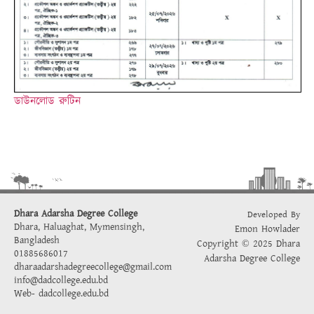
ডাউনলোড রুটিন
Dhara Adarsha Degree College
Developed By
Dhara, Haluaghat, Mymensingh,
Emon Howlader
Bangladesh
Copyright © 2025 Dhara
01885686017
Adarsha Degree College
dharaadarshadegreecollege@gmail.com
info@dadcollege.edu.bd
Web-
dadcollege.edu.bd