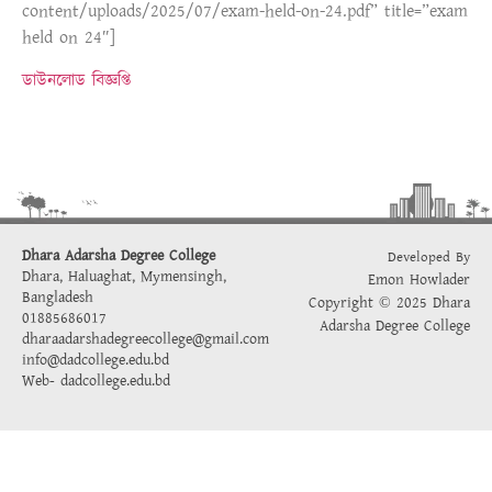
content/uploads/2025/07/exam-held-on-24.pdf” title=”exam
held on 24″]
ডাউনলোড বিজ্ঞপ্তি
Dhara Adarsha Degree College
Developed By
Dhara, Haluaghat, Mymensingh,
Emon Howlader
Bangladesh
Copyright © 2025 Dhara
01885686017
Adarsha Degree College
dharaadarshadegreecollege@gmail.com
info@dadcollege.edu.bd
Web-
dadcollege.edu.bd