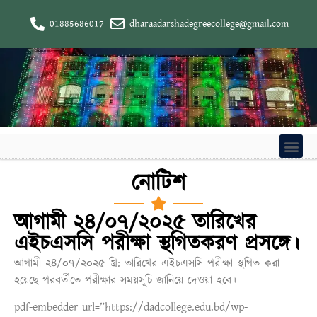
01885686017
dharaadarshadegreecollege@gmail.com
নোটিশ
আগামী ২৪/০৭/২০২৫ তারিখের
এইচএসসি পরীক্ষা স্থগিতকরণ প্রসঙ্গে।
আগামী ২৪/০৭/২০২৫ খ্রি: তারিখের এইচএসসি পরীক্ষা স্থগিত করা
হয়েছে পরবর্তীতে পরীক্ষার সময়সূচি জানিয়ে দেওয়া হবে।
pdf-embedder url=”https://dadcollege.edu.bd/wp-