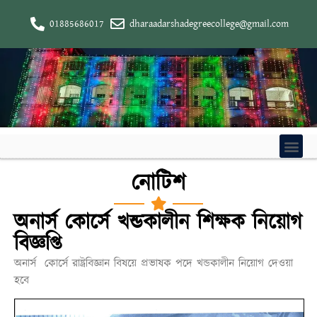
01885686017
dharaadarshadegreecollege@gmail.com
নোটিশ
অনার্স কোর্সে খন্ডকালীন শিক্ষক নিয়োগ
বিজ্ঞপ্তি
অনার্স কোর্সে রাষ্ট্রবিজ্ঞান বিষয়ে প্রভাষক পদে খন্ডকালীন নিয়োগ দেওয়া
হবে