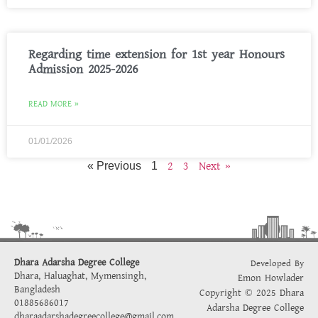
Regarding time extension for 1st year Honours
Admission 2025-2026
READ MORE »
01/01/2026
2
3
Next »
« Previous
1
Dhara Adarsha Degree College
Developed By
Dhara, Haluaghat, Mymensingh,
Emon Howlader
Bangladesh
Copyright © 2025 Dhara
01885686017
Adarsha Degree College
dharaadarshadegreecollege@gmail.com