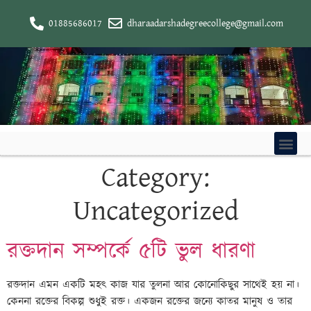
01885686017
dharaadarshadegreecollege@gmail.com
Category:
Uncategorized
রক্তদান সম্পর্কে ৫টি ভুল ধারণা
রক্তদান এমন একটি মহৎ কাজ যার তুলনা আর কোনোকিছুর সাথেই হয় না।
কেননা রক্তের বিকল্প শুধুই রক্ত। একজন রক্তের জন্যে কাতর মানুষ ও তার