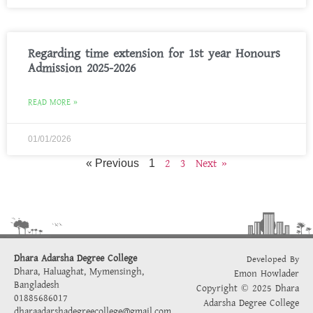
Regarding time extension for 1st year Honours
Admission 2025-2026
READ MORE »
01/01/2026
2
3
Next »
« Previous
1
Dhara Adarsha Degree College
Developed By
Dhara, Haluaghat, Mymensingh,
Emon Howlader
Bangladesh
Copyright © 2025 Dhara
01885686017
Adarsha Degree College
dharaadarshadegreecollege@gmail.com