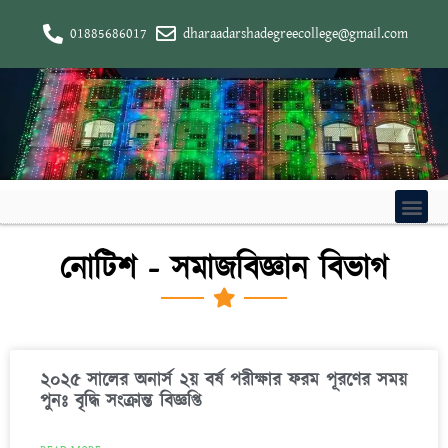
01885686017
dharaadarshadegreecollege@gmail.com
নোটিশ - সমাজবিজ্ঞান বিভাগ
২০২৫ সালের অনার্স ২য় বর্ষ পরীক্ষার ফরম পূরণের সময়
পুনঃ বৃদ্ধি সংক্রান্ত বিজ্ঞপ্তি