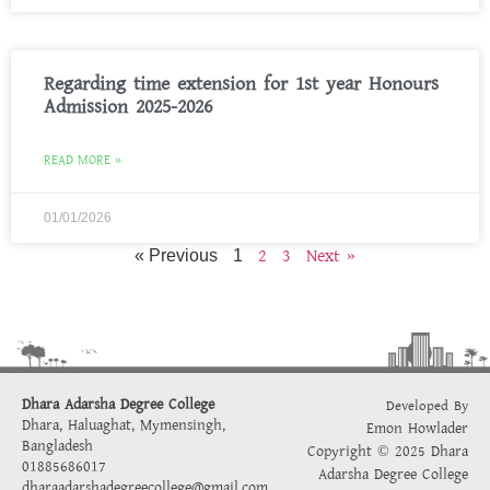
Regarding time extension for 1st year Honours
Admission 2025-2026
READ MORE »
01/01/2026
2
3
Next »
« Previous
1
Dhara Adarsha Degree College
Developed By
Dhara, Haluaghat, Mymensingh,
Emon Howlader
Bangladesh
Copyright © 2025 Dhara
01885686017
Adarsha Degree College
dharaadarshadegreecollege@gmail.com